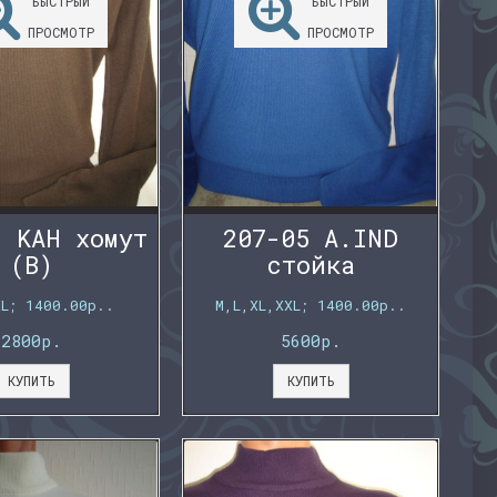
БЫСТРЫЙ
БЫСТРЫЙ
ПРОСМОТР
ПРОСМОТР
3 KAH хомут
207-05 A.IND
(B)
стойка
XL; 1400.00р..
M,L,XL,XXL; 1400.00р..
2800р.
5600р.
КУПИТЬ
КУПИТЬ