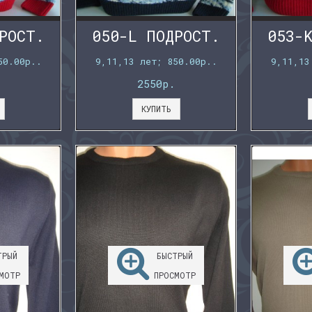
РОСТ.
050-L ПОДРОСТ.
053-
50.00р..
9,11,13 лет; 850.00р..
9,11,13
2550р.
КУПИТЬ
ТРЫЙ
БЫСТРЫЙ
МОТР
ПРОСМОТР