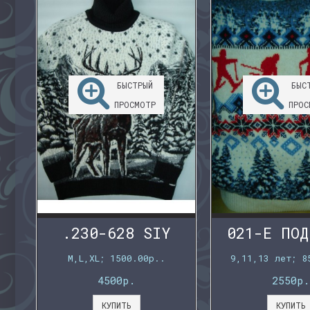
БЫСТРЫЙ
БЫС
ПРОСМОТР
ПРОС
.230-628 SIY
021-E ПОД
M,L,XL; 1500.00р..
9,11,13 лет; 8
4500р.
2550р.
КУПИТЬ
КУПИТЬ