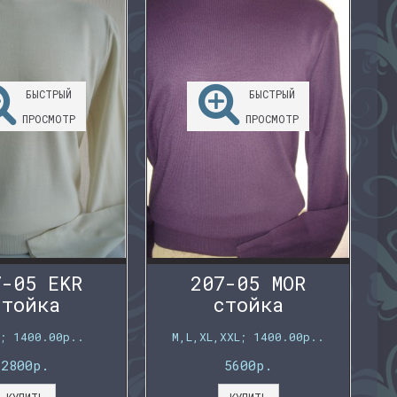
БЫСТРЫЙ
БЫСТРЫЙ
ПРОСМОТР
ПРОСМОТР
7-05 EKR
207-05 MOR
стойка
стойка
L; 1400.00р..
M,L,XL,XXL; 1400.00р..
2800р.
5600р.
КУПИТЬ
КУПИТЬ