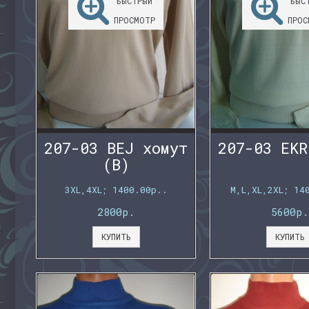
БЫСТРЫЙ
БЫС
ПРОСМОТР
ПРОС
207-03 BEJ хомут
207-03 EKR
(B)
3XL,4XL; 1400.00р..
M,L,XL,2XL; 14
2800р.
5600р.
КУПИТЬ
КУПИТЬ