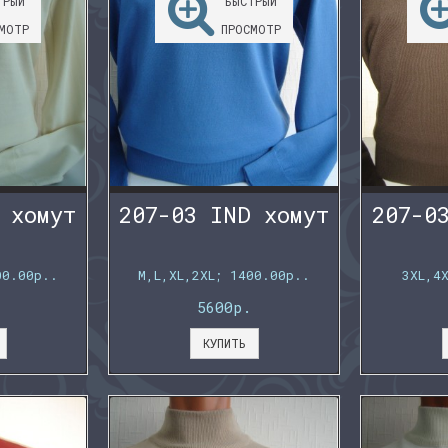
ТРЫЙ
БЫСТРЫЙ
МОТР
ПРОСМОТР
 хомут
207-03 IND хомут
207-0
00.00р..
M,L,XL,2XL; 1400.00р..
3XL,4
5600р.
КУПИТЬ