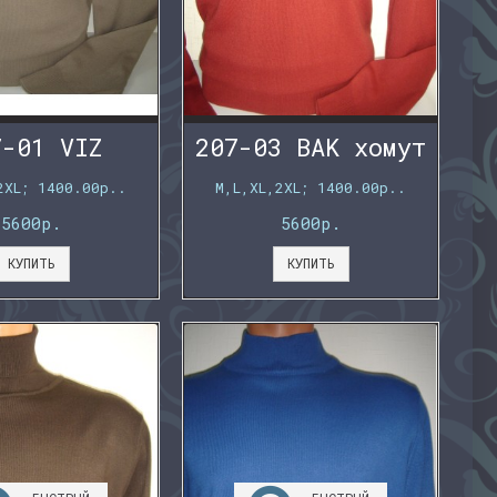
7-01 VIZ
207-03 BAK хомут
2XL; 1400.00р..
M,L,XL,2XL; 1400.00р..
5600р.
5600р.
КУПИТЬ
КУПИТЬ