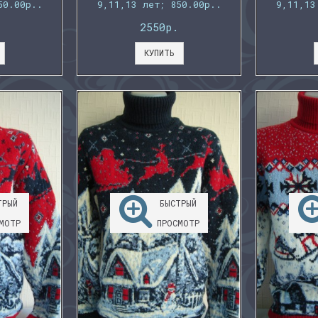
50.00р..
9,11,13 лет; 850.00р..
9,11,13
2550р.
КУПИТЬ
ТРЫЙ
БЫСТРЫЙ
МОТР
ПРОСМОТР