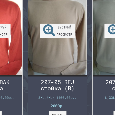
ТРЫЙ
БЫСТРЫЙ
МОТР
ПРОСМОТР
BAK
207-05 BEJ
20
а
стойка (B)
00.00р..
3XL,4XL; 1400.00р..
L,XX
2800р.
КУПИТЬ