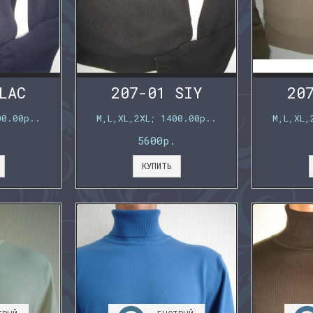
LAC
207-01 SIY
20
00.00р..
M,L,XL,2XL; 1400.00р..
M,L,XL,
5600р.
КУПИТЬ