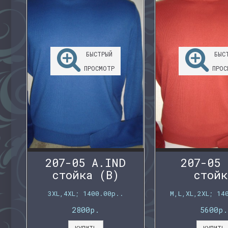
БЫСТРЫЙ
БЫС
ПРОСМОТР
ПРОС
207-05 A.IND
207-05 
стойка (B)
стойк
3XL,4XL; 1400.00р..
M,L,XL,2XL; 14
2800р.
5600р.
КУПИТЬ
КУПИТЬ