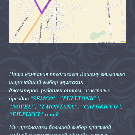
Наша компания предлагает Вашему вниманию
широчайший выбор
мужских
джемперов
,
рубашек оптом
, известных
SEMCO"
, "
PULLTONIC",
брендов
"
"NOVEL", "T.MONTANA", "CAPORICCO",
"FILPUCCI"
и т.д
.
Мы предлагаем большой выбор красивой
модной и качественной одежды разных